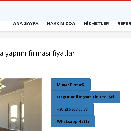
ANA SAYFA
HAKKIMIZDA
HİZMETLER
REFE
a yapımı firması fiyatları
Mimar Firma®
Özgür Adil İnşaat Tic. Ltd. Şti
+90 216 807 05 77
Whatsapp Hattı