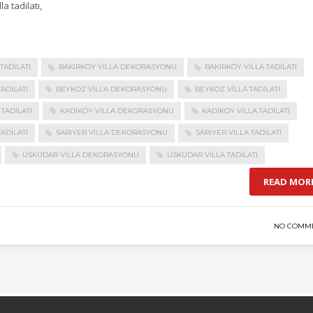
la tadilatı,
TADILATI
BAKIRKÖY VILLA DEKORASYONU
BAKIRKÖY VILLA TADILATI
TADILATI
BEYKOZ VILLA DEKORASYONU
BEYKOZ VILLA TADILATI
TADILATI
KADIKÖY VILLA DEKORASYONU
KADIKÖY VILLA TADILATI
ADILATI
SARIYER VILLA DEKORASYONU
SARIYER VILLA TADILATI
ÜSKÜDAR VILLA DEKORASYONU
ÜSKÜDAR VILLA TADILATI
READ MOR
NO COMM