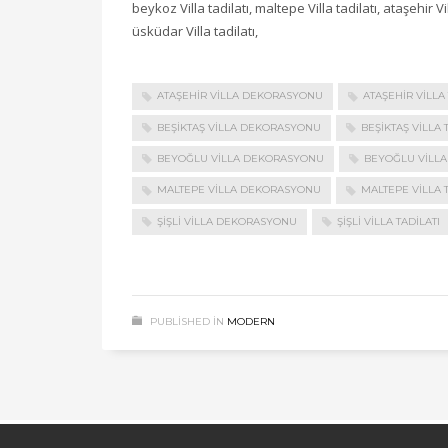
beykoz Villa tadilatı, maltepe Villa tadilatı, ataşehir Vil
üsküdar Villa tadilatı,
ATAŞEHIR VILLA DEKORASYONU
ATAŞEHIR VILLA 
BEŞIKTAŞ VILLA DEKORASYONU
BEŞIKTAŞ VILLA 
BEYOĞLU VILLA DEKORASYONU
BEYOĞLU VILLA 
MALTEPE VILLA DEKORASYONU
MALTEPE VILLA T
ŞIŞLI VILLA DEKORASYONU
ŞIŞLI VILLA TADILATI
PUBLISHED IN
MODERN