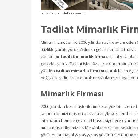
villa-dadilati-dekorasyonu
Tadilat Mimarlık Fir
Mimari hizmetlerine 2006 yılından beri devam eden Öz
titizlikle yürütüyoruz. Aklınıza gelen her türlü tadil
zaman bir
tadilat mimarlık firması
na ihtiyacı olur.
gerçekleştiririz. Tadilat işleri özellikle önemlidir çün
yüzden
tadilat mimarlık firması
olarak bizimle gör
değişiklik iyidir, firma olarak mekânlarınızı hayalleri
Mimarlık Firması
2006 yılından beri müşterilerimize büyük bir özenle
tasarımlarımızı müşteri beklentileriyle şekillendirer
ihtiyaçlara hem de çevresel hassasiyetlere uyarlad
mutlu müşterilerimizdir. Mekânlarınızın konseptini ber
görünen bu hayal yavaş yavaş gözünüzün önünde belir