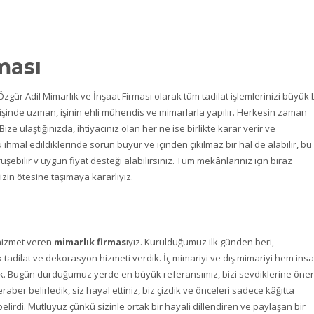
ması
gür Adil Mimarlık ve İnşaat Firması olarak tüm tadilat işlemlerinizi büyük 
at, işinde uzman, işinin ehli mühendis ve mimarlarla yapılır. Herkesin zaman
 Bize ulaştığınızda, ihtiyacınız olan her ne ise birlikte karar verir ve
kü ihmal edildiklerinde sorun büyür ve içinden çıkılmaz bir hal de alabilir, bu
üşebilir v uygun fiyat desteği alabilirsiniz. Tüm mekânlarınız için biraz
nizin ötesine taşımaya kararlıyız.
 hizmet veren
mimarlık firmas
ıyız. Kurulduğumuz ilk günden beri,
ek tadilat ve dekorasyon hizmeti verdik. İç mimariyi ve dış mimariyi hem insa
ık. Bugün durduğumuz yerde en büyük referansımız, bizi sevdiklerine öne
aber belirledik, siz hayal ettiniz, biz çizdik ve önceleri sadece kâğıtta
di. Mutluyuz çünkü sizinle ortak bir hayali dillendiren ve paylaşan bir