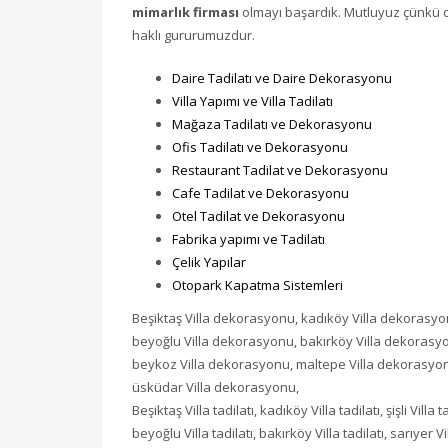
mimarlık firması
olmayı başardık. Mutluyuz çünkü d
haklı gururumuzdur.
Daire Tadilatı ve Daire Dekorasyonu
Villa Yapımı ve Villa Tadilatı
Mağaza Tadilatı ve Dekorasyonu
Ofis Tadilatı ve Dekorasyonu
Restaurant Tadilat ve Dekorasyonu
Cafe Tadilat ve Dekorasyonu
Otel Tadilat ve Dekorasyonu
Fabrika yapımı ve Tadilatı
Çelik Yapılar
Otopark Kapatma Sistemleri
Beşiktaş Villa dekorasyonu, kadıköy Villa dekorasyon
beyoğlu Villa dekorasyonu, bakırköy Villa dekorasyo
beykoz Villa dekorasyonu, maltepe Villa dekorasyon
üsküdar Villa dekorasyonu,
Beşiktaş Villa tadilatı, kadıköy Villa tadilatı, şişli Villa ta
beyoğlu Villa tadilatı, bakırköy Villa tadilatı, sarıyer Vil