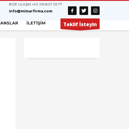
BİZE ULAŞIN:
+90 216 807 05 77
info@mimarfirma.com
RANSLAR
İLETİŞİM
Teklif İsteyin