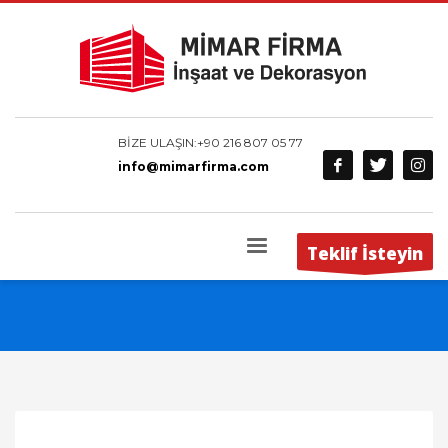
BİZE ULAŞIN:
+90 216 807 05 77
info@mimarfirma.com
Teklif İsteyin