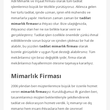
Adil Mimarlık ve İnşaat Firması olarak tüm tadilat
işlemlerinizi büyük bir titizlikle yürütüyoruz. Aklınıza gelen
her türlü tadilat, işinde uzman, işinin ehli mühendis ve
mimarlarla yapılır. Herkesin zaman zaman bir
tadilat
mimarlık firması
na ihtiyacı olur. Bize ulaştığınızda,
ihtiyacınız olan her ne ise birlikte karar verir ve
gerçekleştiririz. Tadilat işleri özellikle önemlidir çünkü ihmal
edildiklerinde sorun büyür ve içinden çıkılmaz bir hal de
alabilir, bu yüzden
tadilat mimarlık firması
olarak
bizimle görüşebilir v uygun fiyat desteği alabilirsiniz. Tüm
mekânlarınız için biraz değişiklik iyidir, firma olarak
mekânlarınızı hayallerinizin ötesine taşımaya kararlıyız.
Mimarlık Firması
2006 yılından beri müşterilerimize büyük bir özenle hizmet
veren
mimarlık firmas
ıyız. Kurulduğumuz ilk günden beri,
tasarımlarımızı müşteri beklentileriyle şekillendirerek
tadilat ve dekorasyon hizmeti verdik. İç mimariyi ve dış
mimariyi hem insani ihtiyaçlara hem de çevresel