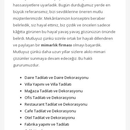
hassasiyetlere uyarladık. Bugün durduğumuz yerde en
büyük referansımız, bizi sevdiklerine öneren mutlu
müşterilerimizdir. Mekânlarınızın konseptini beraber
belirledik, siz hayal ettiniz, biz çizdik ve önceleri sadece
kâğıtta görünen bu hayal yavaş yavaş gözünüzün önünde
belirdi. Mutluyuz çünkü sizinle ortak bir hayali dillendiren
ve paylaşan bir
mimarlık firması
olmayı başardık.
Mutluyuz çünkü daha uzun yıllar sizlere akılcı mimari
çözümler sunmaya devam edeceğiz. Bu haklı
gururumuzdur.
Daire Tadilatı ve Daire Dekorasyonu
Villa Yapımı ve Villa Tadilatı
Mağaza Tadilatı ve Dekorasyonu
Ofis Tadilatı ve Dekorasyonu
Restaurant Tadilat ve Dekorasyonu
Cafe Tadilat ve Dekorasyonu
Otel Tadilat ve Dekorasyonu
Fabrika yapımı ve Tadilatı