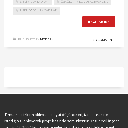
ŞIŞLI VILLA TADILATI
ÜSKÜDAR VILLA DEKORASYONU
ÜSKÜDAR VILLA TADILATI
READ MORE
PUBLISHED IN
MODERN
NO COMMENTS
Firmamız sizlerin aklındaki soyut düşünceleri, tam olarak ne
istediğinizi anlayarak proje bazında somutlaştırır.Özgür Adil İnşaat
Tic. Ltd. Şti 2006’dan bu yana gelen tecrübesini çekirdekte inşaat,