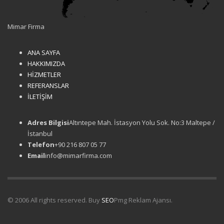
Mimar Firma
ANA SAYFA
HAKKIMIZDA
HİZMETLER
REFERANSLAR
İLETİŞİM
Adres Bilgisi
Altıntepe Mah. İstasyon Yolu Sok. No:3 Maltepe /
İstanbul
Telefon
+90 216 807 05 77
Email
info@mimarfirma.com
© 2006 All rights reserved. Buy
SEO
Pmg Reklam Ajansı.