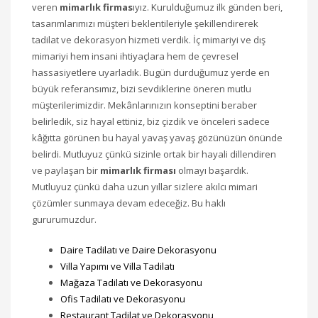
veren
mimarlık firmas
ıyız. Kurulduğumuz ilk günden beri,
tasarımlarımızı müşteri beklentileriyle şekillendirerek
tadilat ve dekorasyon hizmeti verdik. İç mimariyi ve dış
mimariyi hem insani ihtiyaçlara hem de çevresel
hassasiyetlere uyarladık. Bugün durduğumuz yerde en
büyük referansımız, bizi sevdiklerine öneren mutlu
müşterilerimizdir. Mekânlarınızın konseptini beraber
belirledik, siz hayal ettiniz, biz çizdik ve önceleri sadece
kâğıtta görünen bu hayal yavaş yavaş gözünüzün önünde
belirdi. Mutluyuz çünkü sizinle ortak bir hayali dillendiren
ve paylaşan bir
mimarlık firması
olmayı başardık.
Mutluyuz çünkü daha uzun yıllar sizlere akılcı mimari
çözümler sunmaya devam edeceğiz. Bu haklı
gururumuzdur.
Daire Tadilatı ve Daire Dekorasyonu
Villa Yapımı ve Villa Tadilatı
Mağaza Tadilatı ve Dekorasyonu
Ofis Tadilatı ve Dekorasyonu
Restaurant Tadilat ve Dekorasyonu