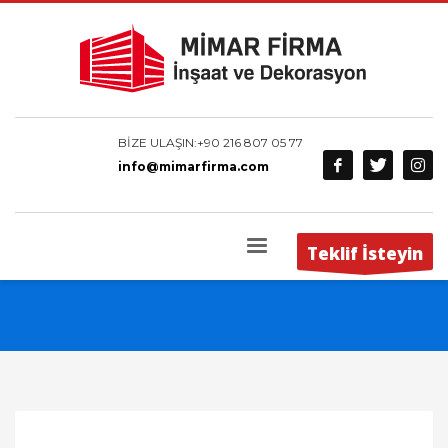
BİZE ULAŞIN:
+90 216 807 05 77
info@mimarfirma.com
Teklif İsteyin