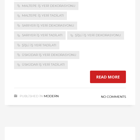
MALTEPE IŞ YERI DEKORASYONU
MALTEPE IŞ YERI TADILATI
SARIYER IŞ YERI DEKORASYONU
SARIYER IŞ YERI TADILATI
ŞIŞLI IŞ YERI DEKORASYONU
ŞIŞLI IŞ YERI TADILATI
ÜSKÜDAR IŞ YERI DEKORASYONU
ÜSKÜDAR IŞ YERI TADILATI
READ MORE
PUBLISHED IN
MODERN
NO COMMENTS