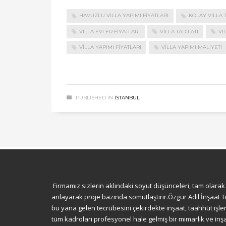
HAVUZLU VILLA YAPIMI FIYATLARI
KOLAY VILLA T
VILLA EVLER FIYATLARI
VILLA TADILATI
VI
VILLA YAPIMI FIYATLARI
VILLA YAPIMI MALIYETI
PUBLISHED IN
ISTANBUL
Firmamız sizlerin aklındaki soyut düşünceleri, tam olarak 
anlayarak proje bazında somutlaştırır.Özgür Adil İnşaat Tic
bu yana gelen tecrübesini çekirdekte inşaat, taahhüt işle
tüm kadroları profesyonel hale gelmiş bir mimarlık ve inşa