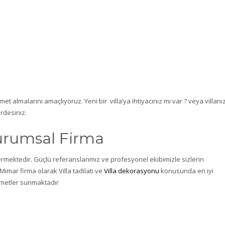
t almalarını amaçlıyoruz. Yeni bir villa’ya ihtiyacınız mı var ? veya villanı
rdesiniz.
Kurumsal Firma
rmektedir. Güçlü referanslarımız ve profesyonel ekibimizle sizlerin
 Mimar firma olarak Villa tadilatı ve
Villa dekorasyonu
konusunda en iyi
zmetler sunmaktadır