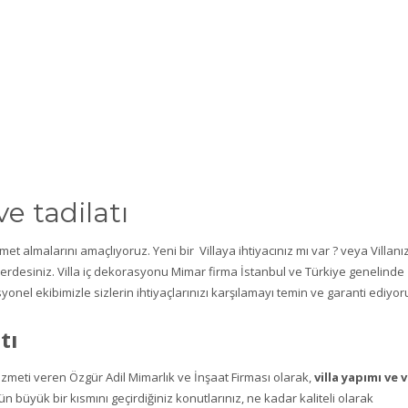
e tadilatı
t almalarını amaçlıyoruz. Yeni bir Villaya ihtiyacınız mı var ? veya Villanı
rdesiniz. Villa iç dekorasyonu Mimar firma İstanbul ve Türkiye genelinde
nel ekibimizle sizlerin ihtiyaçlarınızı karşılamayı temin ve garanti ediyor
tı
zmeti veren Özgür Adil Mimarlık ve İnşaat Firması olarak,
villa yapımı ve v
ün büyük bir kısmını geçirdiğiniz konutlarınız, ne kadar kaliteli olarak