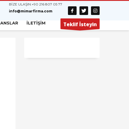
BİZE ULAŞIN:
+90 216 807 05 77
info@mimarfirma.com
RANSLAR
İLETİŞİM
Teklif İsteyin