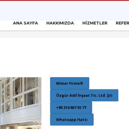
ANA SAYFA
HAKKIMIZDA
HİZMETLER
REFE
Mimar Firma®
Özgür Adil İnşaat Tic. Ltd. Şti
+90 216 807 05 77
Whatsapp Hattı