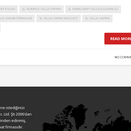
IPI EVLER
KOMPLE VILLA YAPIMI
MINECRAFT VILLA EVLERIN IÇI
LLA YAPAN FIRMALAR
VILLA YAPIM MALIYETI
VILLA YAPIMI
READ MOR
NO COMM
ne istediğinizi
. Ltd. Şti 2006’dan
rinden edinmiş,
at firmasıdır.