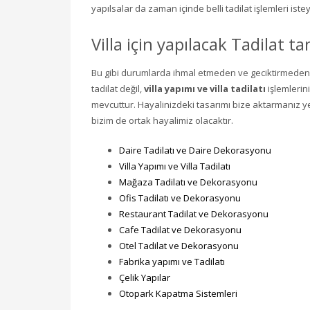
yapılsalar da zaman içinde belli tadilat işlemleri istey
Villa için yapılacak Tadilat t
Bu gibi durumlarda ihmal etmeden ve geciktirmeden 
tadilat değil,
villa yapımı ve villa tadilatı
işlemlerin
mevcuttur. Hayalinizdeki tasarımı bize aktarmanız yete
bizim de ortak hayalimiz olacaktır.
Daire Tadilatı ve Daire Dekorasyonu
Villa Yapımı ve Villa Tadilatı
Mağaza Tadilatı ve Dekorasyonu
Ofis Tadilatı ve Dekorasyonu
Restaurant Tadilat ve Dekorasyonu
Cafe Tadilat ve Dekorasyonu
Otel Tadilat ve Dekorasyonu
Fabrika yapımı ve Tadilatı
Çelik Yapılar
Otopark Kapatma Sistemleri