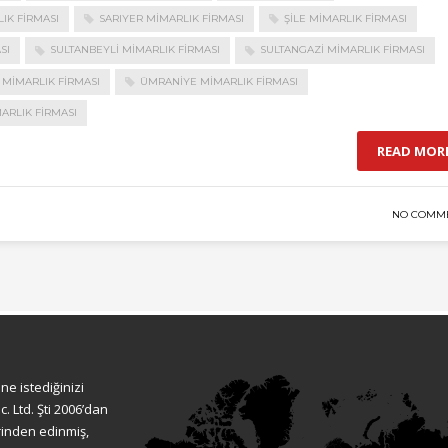
IK FIRMASI
SARIYER MIMARLIK FIRMASI
ŞILE MIMARLIK FIRMASI
SI
SULTANBEYLI MIMARLIK FIRMASI
SULTANGAZI MIMARLIK FIRMASI
 MIMARLIK FIRMASI
ÜMRANIYE MIMARLIK FIRMASI
ARLIK FIRMASI
READ MOR
NO COMM
ne istediğinizi
. Ltd. Şti 2006’dan
rinden edinmiş,