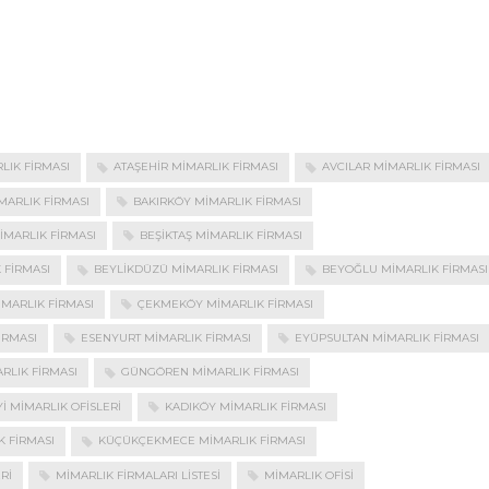
LIK FIRMASI
ATAŞEHIR MIMARLIK FIRMASI
AVCILAR MIMARLIK FIRMASI
MARLIK FIRMASI
BAKIRKÖY MIMARLIK FIRMASI
MARLIK FIRMASI
BEŞIKTAŞ MIMARLIK FIRMASI
 FIRMASI
BEYLIKDÜZÜ MIMARLIK FIRMASI
BEYOĞLU MIMARLIK FIRMASI
IMARLIK FIRMASI
ÇEKMEKÖY MIMARLIK FIRMASI
IRMASI
ESENYURT MIMARLIK FIRMASI
EYÜPSULTAN MIMARLIK FIRMASI
RLIK FIRMASI
GÜNGÖREN MIMARLIK FIRMASI
YI MIMARLIK OFISLERI
KADIKÖY MIMARLIK FIRMASI
K FIRMASI
KÜÇÜKÇEKMECE MIMARLIK FIRMASI
RI
MIMARLIK FIRMALARI LISTESI
MIMARLIK OFISI