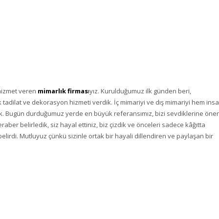
ı
 hizmet veren
mimarlık firmas
ı
yız. Kurulduğumuz ilk günden beri,
ek tadilat ve dekorasyon hizmeti verdik. İç mimariyi ve dış mimariyi hem insa
ık. Bugün durduğumuz yerde en büyük referansımız, bizi sevdiklerine öne
aber belirledik, siz hayal ettiniz, biz çizdik ve önceleri sadece kâğıtta
di. Mutluyuz çünkü sizinle ortak bir hayali dillendiren ve paylaşan bir