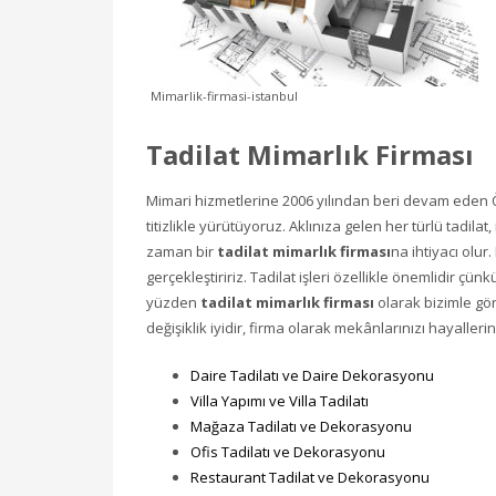
Mimarlik-firmasi-istanbul
Tadilat Mimarlık Firması
Mimari hizmetlerine 2006 yılından beri devam eden Öz
titizlikle yürütüyoruz. Aklınıza gelen her türlü tadil
zaman bir
tadilat mimarlık firması
na ihtiyacı olur.
gerçekleştiririz. Tadilat işleri özellikle önemlidir çün
yüzden
tadilat mimarlık firması
olarak bizimle gör
değişiklik iyidir, firma olarak mekânlarınızı hayalleri
Daire Tadilatı ve Daire Dekorasyonu
Villa Yapımı ve Villa Tadilatı
Mağaza Tadilatı ve Dekorasyonu
Ofis Tadilatı ve Dekorasyonu
Restaurant Tadilat ve Dekorasyonu