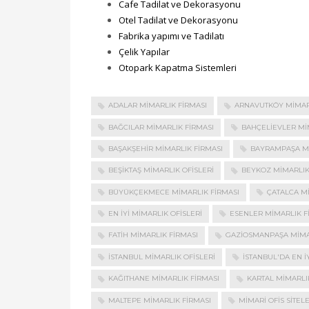
Cafe Tadilat ve Dekorasyonu
Otel Tadilat ve Dekorasyonu
Fabrika yapımı ve Tadilatı
Çelik Yapılar
Otopark Kapatma Sistemleri
ADALAR MIMARLIK FIRMASI
ARNAVUTKÖY MIMAR
BAĞCILAR MIMARLIK FIRMASI
BAHÇELIEVLER MI
BAŞAKŞEHIR MIMARLIK FIRMASI
BAYRAMPAŞA MI
BEŞIKTAŞ MIMARLIK OFISLERI
BEYKOZ MIMARLIK
BÜYÜKÇEKMECE MIMARLIK FIRMASI
ÇATALCA M
EN IYI MIMARLIK OFISLERI
ESENLER MIMARLIK F
FATIH MIMARLIK FIRMASI
GAZIOSMANPAŞA MIMA
İSTANBUL MIMARLIK OFISLERI
ISTANBUL'DA EN I
KAĞITHANE MIMARLIK FIRMASI
KARTAL MIMARLI
MALTEPE MIMARLIK FIRMASI
MIMARI OFIS SITELE