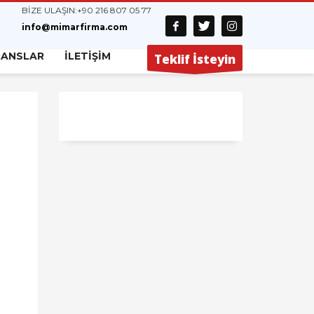
BİZE ULAŞIN:
+90 216 807 05 77
info@mimarfirma.com
RANSLAR
İLETİŞİM
Teklif İsteyin