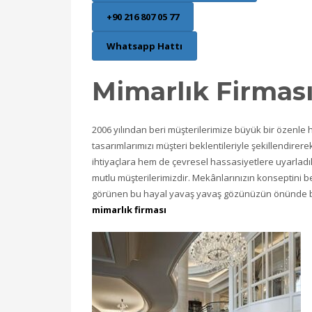
+90 216 807 05 77
Whatsapp Hattı
Mimarlık Firmas
2006 yılından beri müşterilerimize büyük bir özenle
tasarımlarımızı müşteri beklentileriyle şekillendirer
ihtiyaçlara hem de çevresel hassasiyetlere uyarlad
mutlu müşterilerimizdir. Mekânlarınızın konseptini ber
görünen bu hayal yavaş yavaş gözünüzün önünde belir
mimarlık firması