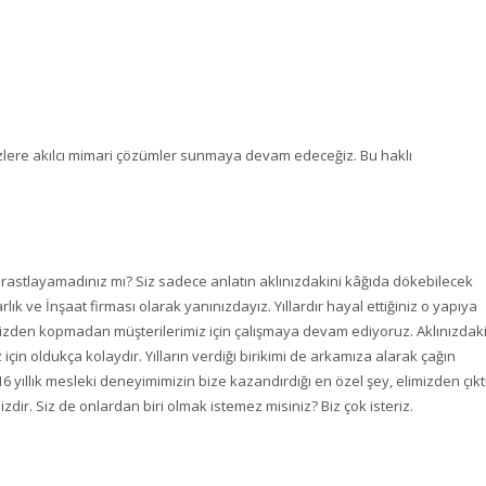
izlere akılcı mimari çözümler sunmaya devam edeceğiz. Bu haklı
rastlayamadınız mı? Siz sadece anlatın aklınızdakini kâğıda dökebilecek
ık ve İnşaat firması olarak yanınızdayız. Yıllardır hayal ettiğiniz o yapıya
mizden kopmadan müşterilerimiz için çalışmaya devam ediyoruz. Aklınızdak
 için oldukça kolaydır. Yılların verdiği birikimi de arkamıza alarak çağın
 yıllık mesleki deneyimimizin bize kazandırdığı en özel şey, elimizden çıkt
zdir. Siz de onlardan biri olmak istemez misiniz? Biz çok isteriz.