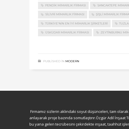
PENDIK MIMARLIK FIRMASI
SANCAKTEPE MIMARL
SILIVRI MIMARLIK FIRMASI
ŞIŞLI MIMARLIK FIRMA
TÜRKIYE'NIN EN IYI MIMARLIK ŞIRKETLERI
TUZLA
ÜSKÜDAR MIMARLIK FIRMASI
ZEYTINBURNU MIM
PUBLISHED IN
MODERN
Firmamız sizlerin aklındaki soyut düşünceleri, tam olarak 
anlayarak proje bazında somutlaştırır.Özgür Adil İnşaat Tic
bu yana gelen tecrübesini çekirdekte inşaat, taahhüt işle