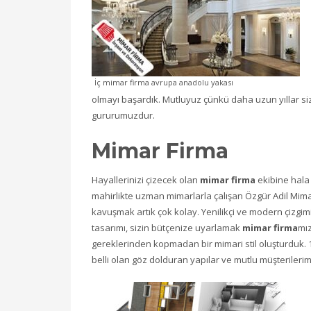
İç mimar firma avrupa anadolu yakası
olmayı başardık. Mutluyuz çünkü daha uzun yıllar s
gururumuzdur.
Mimar Firma
Hayallerinizi çizecek olan
mimar firma
ekibine hala 
mahirlikte uzman mimarlarla çalışan Özgür Adil Mimarl
kavuşmak artık çok kolay. Yenilikçi ve modern çizgi
tasarımı, sizin bütçenize uyarlamak
mimar firma
mız
gereklerinden kopmadan bir mimari stil oluşturduk. 16
belli olan göz dolduran yapılar ve mutlu müşterilerimi