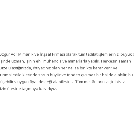
gür Adil Mimarlık ve İnşaat Firması olarak tüm tadilat işlemlerinizi büyük 
at, işinde uzman, işinin ehli mühendis ve mimarlarla yapılır. Herkesin zaman
 Bize ulaştığınızda, ihtiyacınız olan her ne ise birlikte karar verir ve
kü ihmal edildiklerinde sorun büyür ve içinden çıkılmaz bir hal de alabilir, bu
üşebilir v uygun fiyat desteği alabilirsiniz. Tüm mekânlarınız için biraz
nizin ötesine taşımaya kararlıyız.